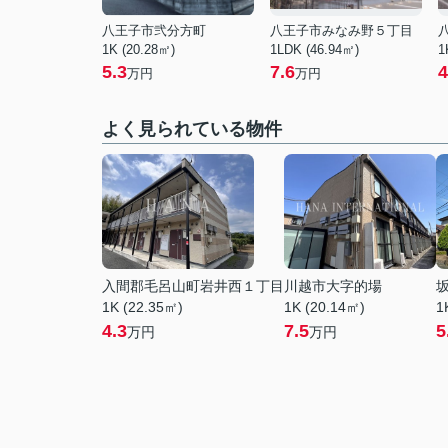
八王子市弐分方町
八王子市みなみ野５丁目
1K (20.28㎡)
1LDK (46.94㎡)
1
5.3
7.6
4
万円
万円
よく見られている物件
入間郡毛呂山町岩井西１丁目
川越市大字的場
1K (22.35㎡)
1K (20.14㎡)
1
4.3
7.5
5
万円
万円