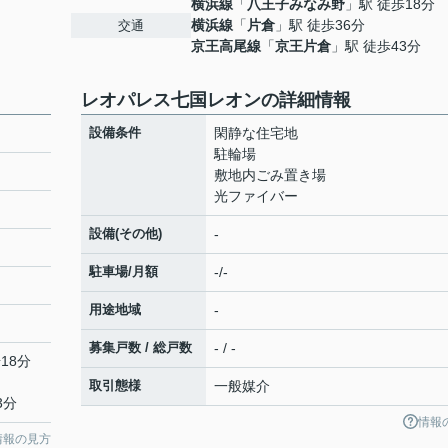
横浜線
「
八王子みなみ野
」駅 徒歩18分
横浜線
「
片倉
」駅 徒歩36分
交通
京王高尾線
「
京王片倉
」駅 徒歩43分
レオパレス七国レオンの詳細情報
設備条件
閑静な住宅地
駐輪場
敷地内ごみ置き場
光ファイバー
設備(その他)
-
駐車場/月額
-/-
用途地域
-
募集戸数 / 総戸数
- / -
18分
取引態様
一般媒介
3分
情報
情報の見方