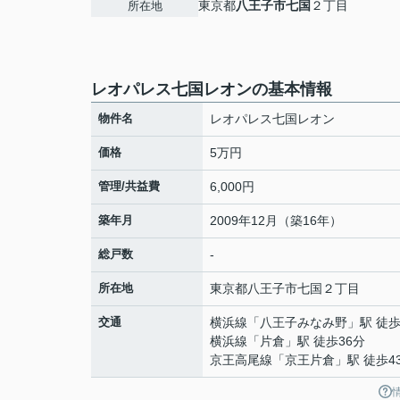
東京都
八王子市
七国
２丁目
所在地
レオパレス七国レオンの基本情報
物件名
レオパレス七国レオン
価格
5万円
管理/共益費
6,000円
築年月
2009年12月（築16年）
総戸数
-
所在地
東京都
八王子市
七国
２丁目
交通
横浜線
「
八王子みなみ野
」駅 徒歩
横浜線
「
片倉
」駅 徒歩36分
京王高尾線
「
京王片倉
」駅 徒歩4