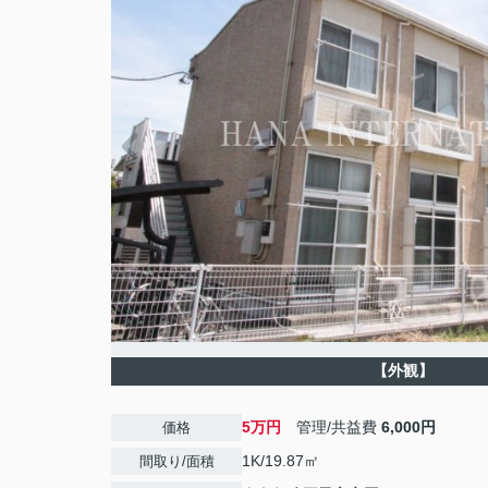
【外観】
5万円
管理/共益費
6,000円
価格
1K/19.87㎡
間取り/面積