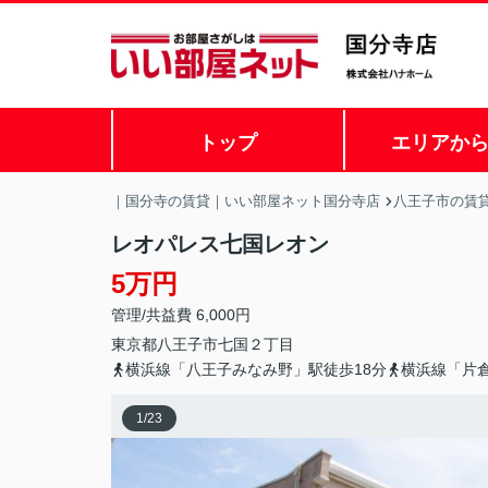
トップ
エリアか
｜国分寺の賃貸｜いい部屋ネット国分寺店
八王子市の賃
レオパレス七国レオン
5万円
管理/共益費 6,000円
東京都
八王子市
七国
２丁目
横浜線「八王子みなみ野」駅徒歩18分
横浜線「片倉
1
/
23