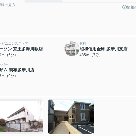
情報の見方
情報
ンビニエンスストア
銀行
ーソン 京王多摩川駅店
昭和信用金庫 多摩川支店
70ｍ（6分）
485ｍ（7分）
ーパー
ザム 調布多摩川店
43ｍ（9分）