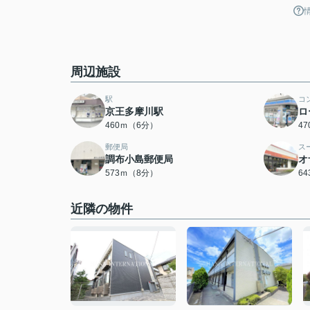
周辺施設
駅
コ
京王多摩川駅
ロ
460ｍ（6分）
4
郵便局
ス
調布小島郵便局
オ
573ｍ（8分）
6
近隣の物件