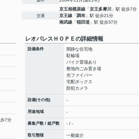
2004年11月(築21年)
築年
京王相模原線
「
京王多摩川
」駅 徒歩7分
京王線
「
調布
」駅 徒歩21分
交通
南武線
「
稲田堤
」駅 徒歩37分
レオパレスＨＯＰＥの詳細情報
設備条件
閑静な住宅地
駐輪場
バイク置場あり
敷地内ごみ置き場
光ファイバー
宅配ボックス
防犯カメラ
設備(その他)
-
用途地域
-
徒歩7分
募集戸数 / 総戸数
- / -
取引態様
一般媒介