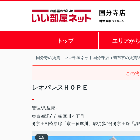
トップ
エリアか
｜国分寺の賃貸｜いい部屋ネット国分寺店
調布市の賃貸
この物
レオパレスＨＯＰＥ
-
管理/共益費 -
東京都
調布市
多摩川
４丁目
京王相模原線「京王多摩川」駅徒歩7分
京王線「調
1
/
5