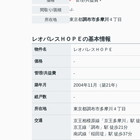
-
管理/共益費
-
価格
-/-
間取り/面積
東京都
調布市
多摩川
４丁目
所在地
レオパレスＨＯＰＥの基本情報
物件名
レオパレスＨＯＰＥ
価格
-
管理/共益費
-
築年月
2004年11月（築21年）
総戸数
-
所在地
東京都
調布市
多摩川
４丁目
交通
京王相模原線
「
京王多摩川
」駅 
京王線
「
調布
」駅 徒歩21分
南武線
「
稲田堤
」駅 徒歩37分