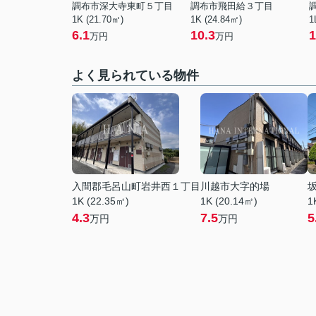
調布市深大寺東町５丁目
調布市飛田給３丁目
1K (21.70㎡)
1K (24.84㎡)
1
6.1
10.3
1
万円
万円
よく見られている物件
入間郡毛呂山町岩井西１丁目
川越市大字的場
1K (22.35㎡)
1K (20.14㎡)
1
4.3
7.5
5
万円
万円