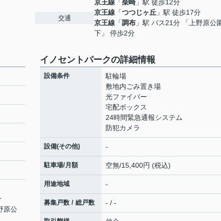
京王線
「
柴崎
」駅 徒歩12分
京王線
「
つつじヶ丘
」駅 徒歩17分
交通
京王線
「
調布
」駅 バス21分 「上野原公
下」 停歩2分
イノセントパークの詳細情報
設備条件
駐輪場
敷地内ごみ置き場
光ファイバー
宅配ボックス
24時間緊急通報システム
防犯カメラ
設備(その他)
-
駐車場/月額
空無/15,400円 (税込)
用途地域
-
分
募集戸数 / 総戸数
- / -
野原公