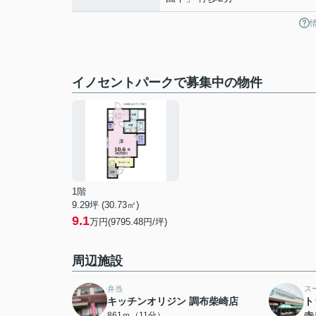
イノセントパークで募集中の物件
1階
9.29坪 (30.73㎡)
9.1
万円(9795.48円/坪)
周辺施設
弁当
ス
キッチンオリジン 調布柴崎店
ト
861ｍ（11分）