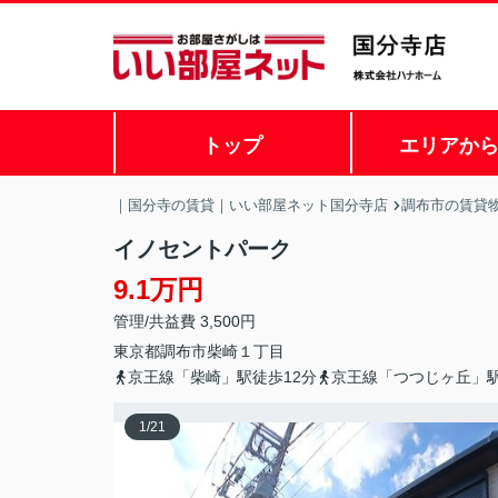
トップ
エリアか
｜国分寺の賃貸｜いい部屋ネット国分寺店
調布市の賃貸
イノセントパーク
9.1万円
管理/共益費 3,500円
東京都
調布市
柴崎
１丁目
京王線「柴崎」駅徒歩12分
京王線「つつじヶ丘」駅
1
/
21