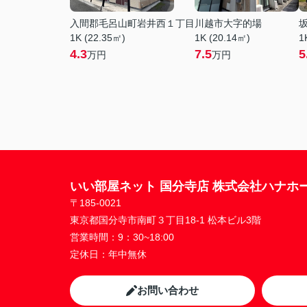
入間郡毛呂山町岩井西１丁目
川越市大字的場
1K (22.35㎡)
1K (20.14㎡)
1
4.3
7.5
5
万円
万円
いい部屋ネット 国分寺店 株式会社ハナホ
〒185-0021
東京都国分寺市南町３丁目18-1 松本ビル3階
営業時間：
9：30~18:00
定休日：
年中無休
お問い合わせ