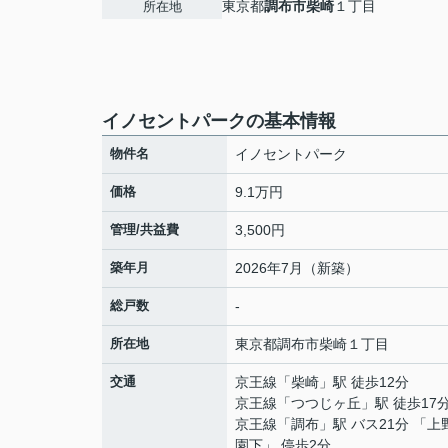
東京都
調布市
柴崎
１丁目
所在地
イノセントパークの基本情報
物件名
イノセントパーク
価格
9.1万円
管理/共益費
3,500円
築年月
2026年7月（新築）
総戸数
-
所在地
東京都
調布市
柴崎
１丁目
交通
京王線
「
柴崎
」駅 徒歩12分
京王線
「
つつじヶ丘
」駅 徒歩17
京王線
「
調布
」駅 バス21分 「上
園下」 停歩2分