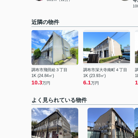
寺
1
近隣の物件
調布市飛田給３丁目
調布市深大寺南町４丁目
1K (24.84㎡)
1K (23.93㎡)
1
10.3
6.1
1
万円
万円
よく見られている物件