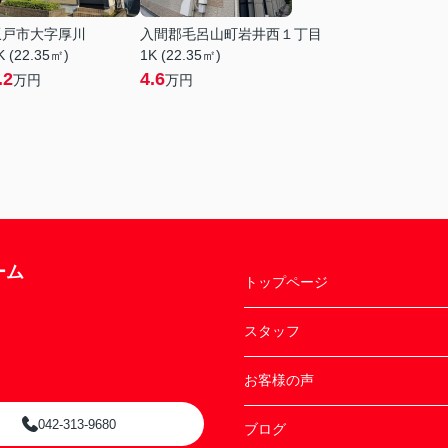
坂戸市大字厚川
入間郡毛呂山町岩井西１丁目
K (22.35㎡)
1K (22.35㎡)
.2
4.6
万円
万円
ーム
トップページ
スタッフ
お客様の声
042-313-9680
ブログ