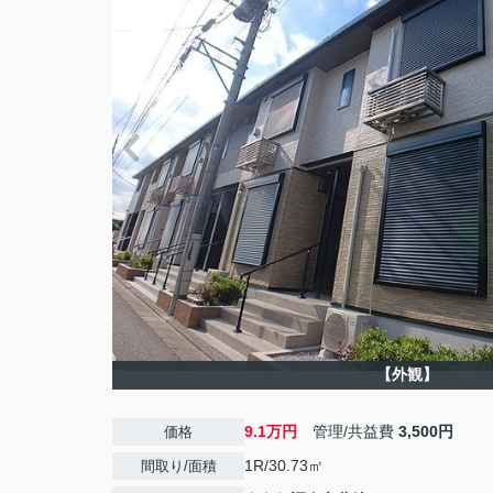
【外観】
9.1万円
管理/共益費
3,500円
価格
1R/30.73㎡
間取り/面積