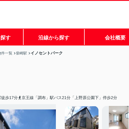
ら探す
沿線から探す
会社概要
イノセントパーク
物件一覧
柴崎駅
徒歩17分
京王線「調布」駅バス21分「上野原公園下」停歩2分