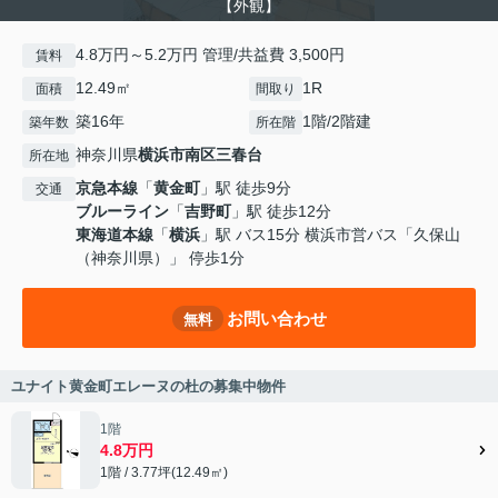
【外観】
4.8万円～5.2万円 管理/共益費 3,500円
賃料
12.49㎡
1R
面積
間取り
築16年
1階/2階建
築年数
所在階
神奈川県
横浜市南区
三春台
所在地
京急本線
「
黄金町
」駅 徒歩9分
交通
ブルーライン
「
吉野町
」駅 徒歩12分
東海道本線
「
横浜
」駅 バス15分 横浜市営バス「久保山
（神奈川県）」 停歩1分
お問い合わせ
無料
ユナイト黄金町エレーヌの杜の募集中物件
1階
4.8万円
1階 / 3.77坪(12.49㎡)