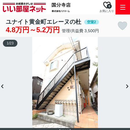
0
お気に入り
ユナイト黄金町エレーヌの杜
空室2
4.8万円～5.2万円
管理/共益費 3,500円
1
/
23