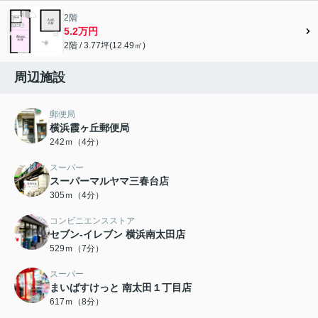
2階
5.2万円
2階 / 3.77坪(12.49㎡)
周辺施設
郵便局
横浜霞ヶ丘郵便局
242ｍ（4分）
スーパー
スーパーマルヤマ三春台店
305ｍ（4分）
コンビニエンスストア
セブン‐イレブン 横浜南太田店
529ｍ（7分）
スーパー
まいばすけっと 南太田１丁目店
617ｍ（8分）