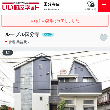
0
お気に入り
この物件の募集は終了しました。
ルーブル国分寺
空室0
-
管理/共益費 -
1
/
3