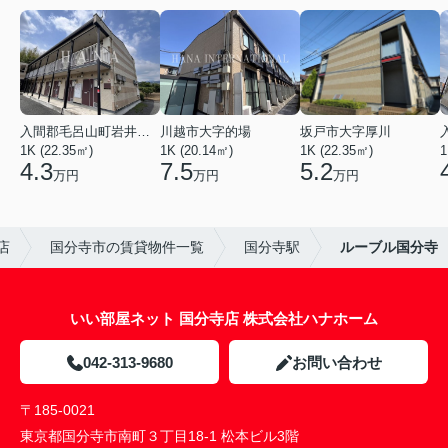
入間郡毛呂山町岩井西１丁目
川越市大字的場
坂戸市大字厚川
1K (22.35㎡)
1K (20.14㎡)
1K (22.35㎡)
1
4.3
7.5
5.2
万円
万円
万円
店
国分寺市の賃貸物件一覧
国分寺駅
ルーブル国分寺
いい部屋ネット 国分寺店 株式会社ハナホーム
042-313-9680
お問い合わせ
〒185-0021
東京都国分寺市南町３丁目18-1 松本ビル3階