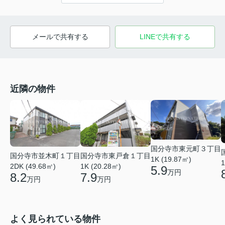
メールで共有する
LINEで共有する
近隣の物件
国分寺市東元町３丁目
国分寺市並木町１丁目
国分寺市東戸倉１丁目
1K (19.87㎡)
1
2DK (49.68㎡)
1K (20.28㎡)
5.9
万円
8.2
7.9
万円
万円
よく見られている物件