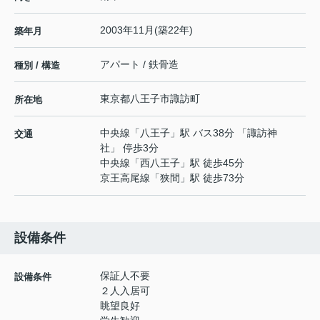
2003年11月(築22年)
築年月
アパート / 鉄骨造
種別 / 構造
東京都
八王子市
諏訪町
所在地
中央線
「
八王子
」駅 バス38分 「諏訪神
交通
社」 停歩3分
中央線
「
西八王子
」駅 徒歩45分
京王高尾線
「
狭間
」駅 徒歩73分
設備条件
保証人不要
設備条件
２人入居可
眺望良好