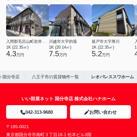
入間郡毛呂山町岩井西１丁目
川越市大字的場
坂戸市大字厚川
1K (22.35㎡)
1K (20.14㎡)
1K (22.35㎡)
1
4.3
7.5
5.2
万円
万円
万円
ト国分寺店
八王子市の賃貸物件一覧
レオパレススワホーム
いい部屋ネット 国分寺店 株式会社ハナホーム
042-313-9680
お問い合わせ
〒185-0021
東京都国分寺市南町３丁目18-1 松本ビル3階