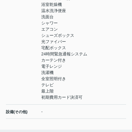
浴室乾燥機
温水洗浄便座
洗面台
シャワー
エアコン
シューズボックス
光ファイバー
宅配ボックス
24時間緊急通報システム
カーテン付き
電子レンジ
洗濯機
全室照明付き
テレビ
最上階
初期費用カード決済可
-
設備(その他)