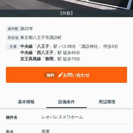
【外観】
築22年
築年数
東京都八王子市諏訪町
所在地
中央線
「
八王子
」駅 バス38分 「諏訪神社」 停歩3分
交通
中央線
「
西八王子
」駅 徒歩45分
京王高尾線
「
狭間
」駅 徒歩73分
お問い合わせ
無料
基本情報
設備条件
周辺環境
レオパレススワホーム
物件名
南東
向き