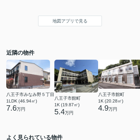
地図アプリで見る
近隣の物件
八王子市みなみ野５丁目
八王子市館町
八王子市館町
1LDK (46.94㎡)
1K (20.28㎡)
1K (19.87㎡)
7.6
4.9
万円
万円
5.4
万円
よく見られている物件