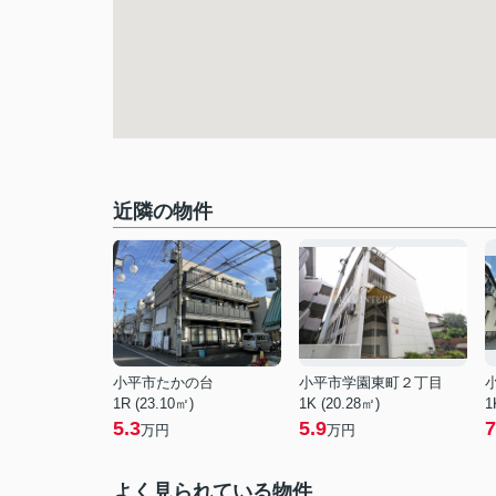
近隣の物件
小平市たかの台
小平市学園東町２丁目
1R (23.10㎡)
1K (20.28㎡)
1
5.3
5.9
7
万円
万円
よく見られている物件