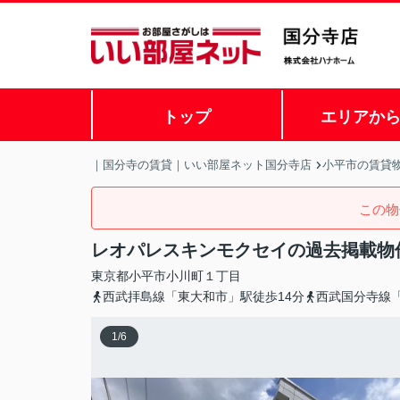
トップ
エリアか
｜国分寺の賃貸｜いい部屋ネット国分寺店
小平市の賃貸
この物
レオパレスキンモクセイの過去掲載物
東京都
小平市
小川町
１丁目
西武拝島線「東大和市」駅徒歩14分
西武国分寺線「
1
/
6