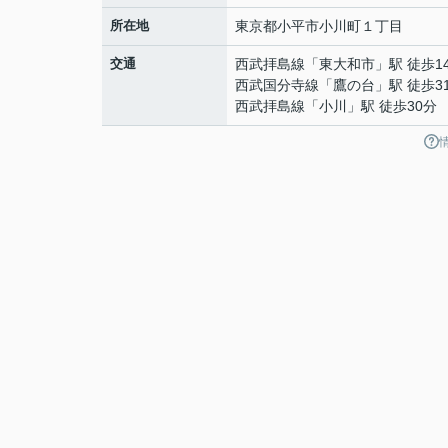
所在地
東京都
小平市
小川町
１丁目
交通
西武拝島線
「
東大和市
」駅 徒歩1
西武国分寺線
「
鷹の台
」駅 徒歩3
西武拝島線
「
小川
」駅 徒歩30分