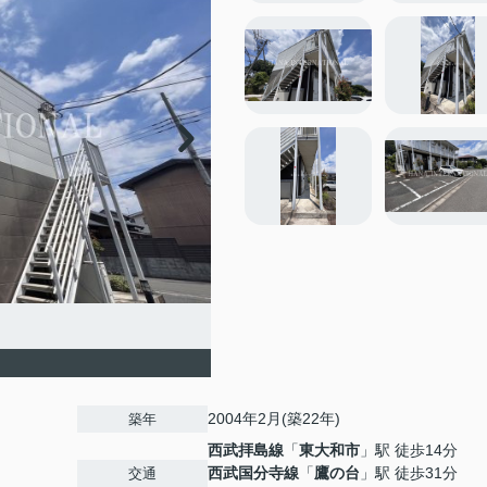
2004年2月(築22年)
築年
西武拝島線
「
東大和市
」駅 徒歩14分
西武国分寺線
「
鷹の台
」駅 徒歩31分
交通