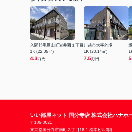
入間郡毛呂山町岩井西１丁目
川越市大字的場
1K (22.35㎡)
1K (20.14㎡)
1
4.3
7.5
5
万円
万円
いい部屋ネット 国分寺店 株式会社ハナホ
〒185-0021
東京都国分寺市南町３丁目18-1 松本ビル3階