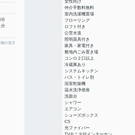
女性向け
仲介手数料無料
室内洗濯機置場
4分
フローリング
1分
ロフト付き
公営水道
照明器具付き
情報の見方
家具・家電付き
敷地内ごみ置き場
コンロ２口以上
冷蔵庫あり
システムキッチン
バス・トイレ別
浴室乾燥機
温水洗浄便座
洗面台
シャワー
エアコン
シューズボックス
CS
光ファイバー
TVモニタ付インターホン