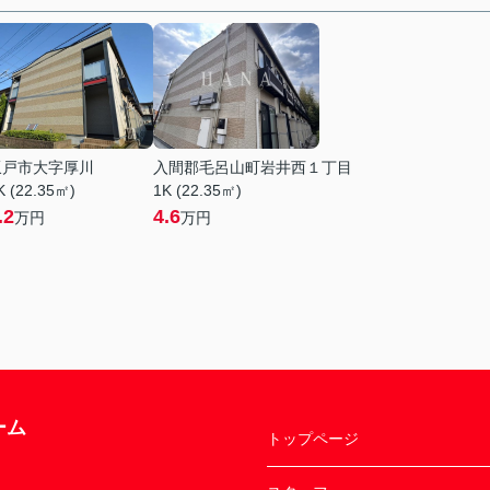
坂戸市大字厚川
入間郡毛呂山町岩井西１丁目
K (22.35㎡)
1K (22.35㎡)
.2
4.6
万円
万円
ーム
トップページ