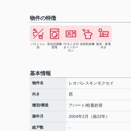
物件の特徴
バストイレ
室内洗濯機
TVモニタ付
浴室乾燥機
家具・家電
別
置場
きインター
付き
ホン
基本情報
物件名
レオパレスキンモクセイ
向き
西
種別/構造
アパート/軽量鉄骨
築年月
2004年2月（築22年）
総戸数
-