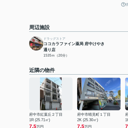
周辺施設
ドラッグストア
ココカラファイン薬局 府中けやき
通り店
1535ｍ（20分）
近隣の物件
府中市紅葉丘２丁目
府中市晴見町１丁目
1R (25.71㎡)
2K (25.30㎡)
1
7.5
7.5
7
万円
万円