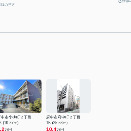
情報
情報の見方
府中市小柳町２丁目
府中市府中町２丁目
K (19.87㎡)
1K (25.53㎡)
.2
10.4
万円
万円