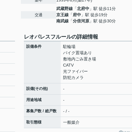
1999年6月(築27年)
築年
武蔵野線
「
北府中
」駅 徒歩11分
京王線
「
府中
」駅 徒歩19分
交通
南武線
「
分倍河原
」駅 徒歩30分
レオパレスフルールの詳細情報
設備条件
駐輪場
バイク置場あり
敷地内ごみ置き場
CATV
光ファイバー
防犯カメラ
設備(その他)
-
用途地域
-
募集戸数 / 総戸数
- / -
取引態様
一般媒介