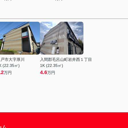
坂戸市大字厚川
入間郡毛呂山町岩井西１丁目
K (22.35㎡)
1K (22.35㎡)
.2
4.6
万円
万円
ーム