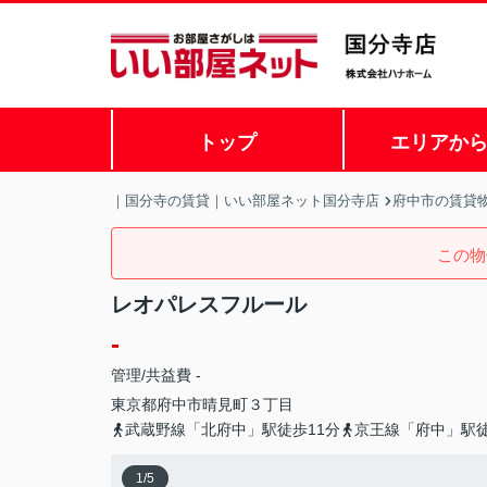
トップ
エリアか
｜国分寺の賃貸｜いい部屋ネット国分寺店
府中市の賃貸
この物
レオパレスフルール
-
管理/共益費 -
東京都
府中市
晴見町
３丁目
武蔵野線「北府中」駅徒歩11分
京王線「府中」駅徒
1
/
5