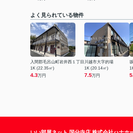
よく見られている物件
入間郡毛呂山町岩井西１丁目
川越市大字的場
1K (22.35㎡)
1K (20.14㎡)
1
4.3
7.5
5
万円
万円
いい部屋ネット 国分寺店 株式会社ハナホ