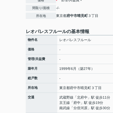
-
管理/共益費
-
価格
-/-
間取り/面積
東京都
府中市
晴見町
３丁目
所在地
レオパレスフルールの基本情報
物件名
レオパレスフルール
価格
-
管理/共益費
-
築年月
1999年6月（築27年）
総戸数
-
所在地
東京都
府中市
晴見町
３丁目
交通
武蔵野線
「
北府中
」駅 徒歩11分
京王線
「
府中
」駅 徒歩19分
南武線
「
分倍河原
」駅 徒歩30分