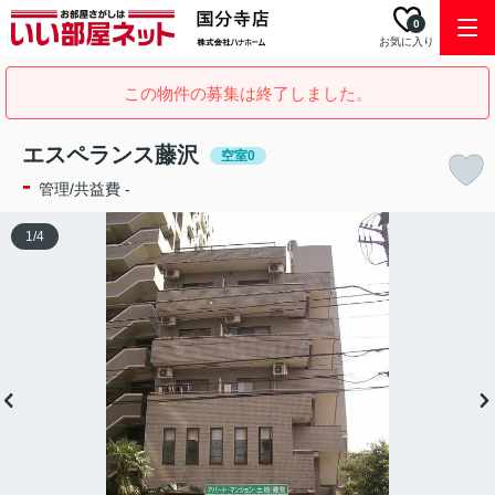
0
お気に入り
この物件の募集は終了しました。
エスペランス藤沢
空室0
-
管理/共益費 -
1
/
4