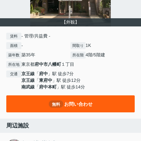
【外観】
- 管理/共益費 -
賃料
-
1K
面積
間取り
築35年
4階/5階建
築年数
所在階
東京都
府中市
八幡町
１丁目
所在地
京王線
「
府中
」駅 徒歩7分
交通
京王線
「
東府中
」駅 徒歩12分
南武線
「
府中本町
」駅 徒歩14分
お問い合わせ
無料
周辺施設