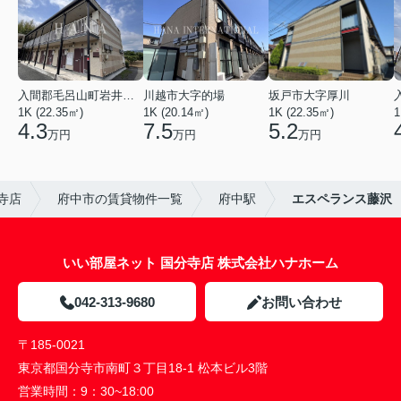
入間郡毛呂山町岩井西１丁目
川越市大字的場
坂戸市大字厚川
1K (22.35㎡)
1K (20.14㎡)
1K (22.35㎡)
1
4.3
7.5
5.2
万円
万円
万円
寺店
府中市の賃貸物件一覧
府中駅
エスペランス藤沢
いい部屋ネット 国分寺店 株式会社ハナホーム
042-313-9680
お問い合わせ
〒185-0021
東京都国分寺市南町３丁目18-1 松本ビル3階
営業時間：
9：30~18:00