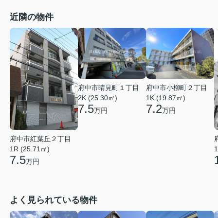
近隣の物件
府中市晴見町１丁目
府中市小柳町２丁目
2K (25.30㎡)
1K (19.87㎡)
7.5
7.2
万円
万円
府中市紅葉丘２丁目
1
1R (25.71㎡)
7.5
万円
よく見られている物件