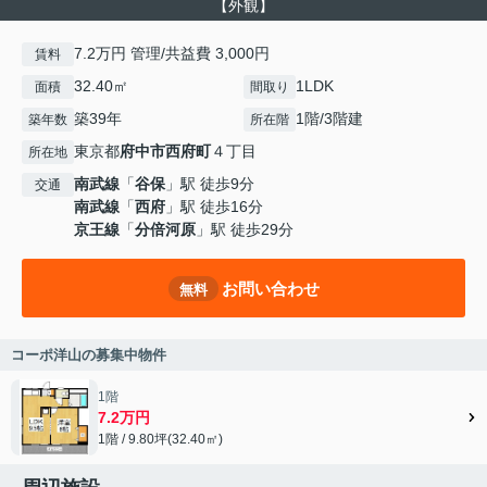
【外観】
7.2万円 管理/共益費 3,000円
賃料
32.40㎡
1LDK
面積
間取り
築39年
1階/3階建
築年数
所在階
東京都
府中市
西府町
４丁目
所在地
南武線
「
谷保
」駅 徒歩9分
交通
南武線
「
西府
」駅 徒歩16分
京王線
「
分倍河原
」駅 徒歩29分
お問い合わせ
無料
コーポ洋山の募集中物件
1階
7.2万円
1階 / 9.80坪(32.40㎡)