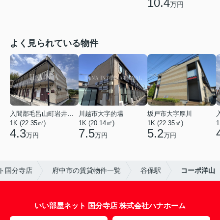
10.4
万円
よく見られている物件
入間郡毛呂山町岩井西１丁目
川越市大字的場
坂戸市大字厚川
1K (22.35㎡)
1K (20.14㎡)
1K (22.35㎡)
1
4.3
7.5
5.2
万円
万円
万円
ト国分寺店
府中市の賃貸物件一覧
谷保駅
コーポ洋山
いい部屋ネット 国分寺店 株式会社ハナホーム