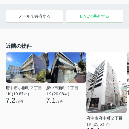
メールで共有する
LINEで共有する
近隣の物件
2
府中市小柳町２丁目
府中市新町２丁目
1K (19.87㎡)
1K (26.08㎡)
7.2
7.1
万円
万円
府中市府中町２丁目
1K (25.53㎡)