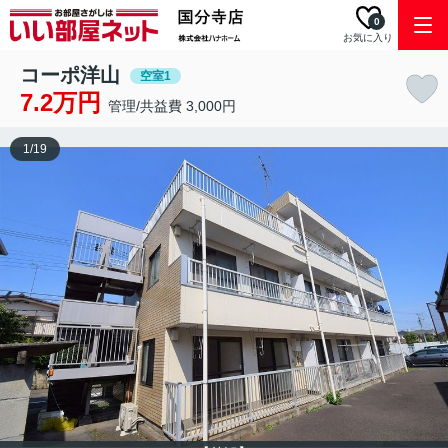
0
お気に入り
コーポ洋山
空室1
7.2万円
管理/共益費 3,000円
1
/
19