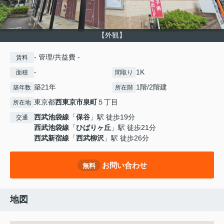
【外観】
- 管理/共益費 -
賃料
-
1K
面積
間取り
築21年
1階/2階建
築年数
所在階
東京都
西東京市
泉町
５丁目
所在地
西武池袋線
「
保谷
」駅 徒歩19分
交通
西武池袋線
「
ひばりヶ丘
」駅 徒歩21分
西武新宿線
「
西武柳沢
」駅 徒歩26分
お問い合わせ
無料
地図