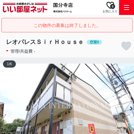
0
お気に入り
この物件の募集は終了しました。
レオパレスＳｉｒＨｏｕｓｅ
空室0
-
管理/共益費 -
1
/
6