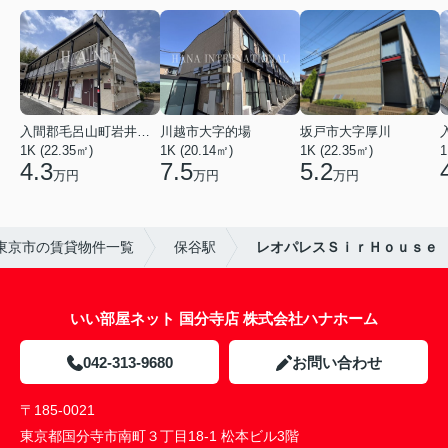
入間郡毛呂山町岩井西１丁目
川越市大字的場
坂戸市大字厚川
1K (22.35㎡)
1K (20.14㎡)
1K (22.35㎡)
1
4.3
7.5
5.2
万円
万円
万円
東京市の賃貸物件一覧
保谷駅
レオパレスＳｉｒＨｏｕｓｅ
いい部屋ネット 国分寺店 株式会社ハナホーム
042-313-9680
お問い合わせ
〒185-0021
東京都国分寺市南町３丁目18-1 松本ビル3階