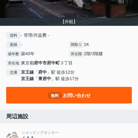
【外観】
- 管理/共益費 -
賃料
-
1K
面積
間取り
築40年
2階/3階建
築年数
所在階
東京都
府中市
府中町
３丁目
所在地
京王線
「
府中
」駅 徒歩12分
交通
京王線
「
東府中
」駅 徒歩17分
お問い合わせ
無料
周辺施設
ショッピングセンター