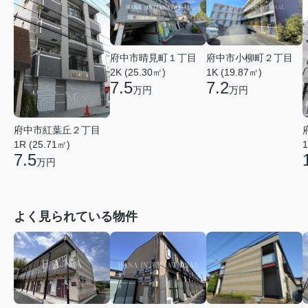
府中市晴見町１丁目
府中市小柳町２丁目
2K (25.30㎡)
1K (19.87㎡)
7.5
7.2
万円
万円
府中市紅葉丘２丁目
1
1R (25.71㎡)
7.5
万円
よく見られている物件