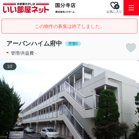
0
お気に入り
この物件の募集は終了しました。
アーバンハイム府中
空室0
-
管理/共益費 -
1
/
2