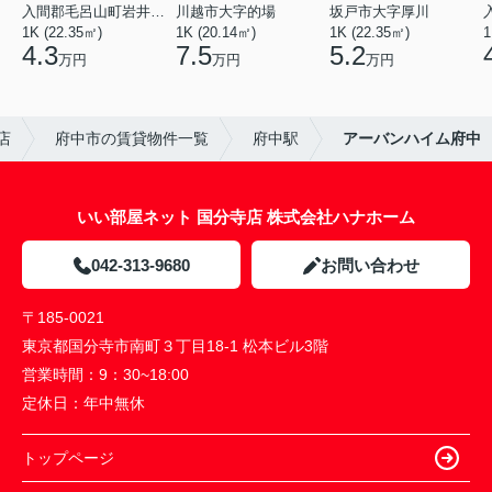
入間郡毛呂山町岩井西１丁目
川越市大字的場
坂戸市大字厚川
1K (22.35㎡)
1K (20.14㎡)
1K (22.35㎡)
1
4.3
7.5
5.2
万円
万円
万円
店
府中市の賃貸物件一覧
府中駅
アーバンハイム府中
いい部屋ネット 国分寺店 株式会社ハナホーム
042-313-9680
お問い合わせ
〒185-0021
東京都国分寺市南町３丁目18-1 松本ビル3階
営業時間：
9：30~18:00
定休日：
年中無休
トップページ