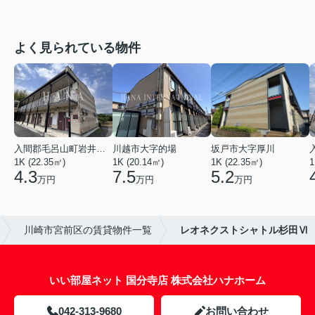
よく見られている物件
入間郡毛呂山町岩井西１丁目
川越市大字的場
坂戸市大字厚川
1K (22.35㎡)
1K (20.14㎡)
1K (22.35㎡)
1
4.3
7.5
5.2
万円
万円
万円
川崎市宮前区の賃貸物件一覧
レオネクストシャトル杉田Ⅵ
いい部屋ネット 国分寺店 株式会社ハナホーム
042-313-9680
お問い合わせ