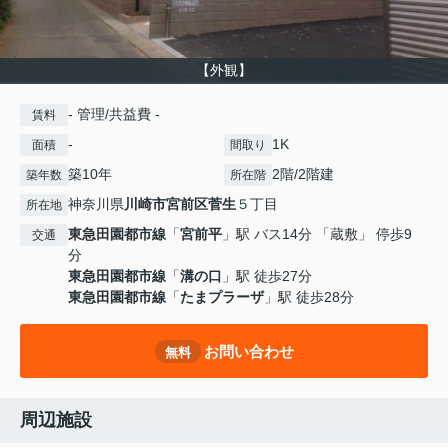
【外観】
- 管理/共益費 -
賃料
-
1K
面積
間取り
築10年
2階/2階建
築年数
所在階
神奈川県
川崎市宮前区
菅生
５丁目
所在地
東急田園都市線
「
宮前平
」駅 バス14分 「蔵敷」 停歩9
交通
分
東急田園都市線
「
溝の口
」駅 徒歩27分
東急田園都市線
「
たまプラーザ
」駅 徒歩28分
お問い合わせ
無料
周辺施設