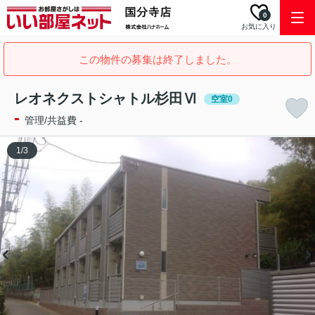
0
お気に入り
この物件の募集は終了しました。
レオネクストシャトル杉田Ⅵ
空室0
-
管理/共益費 -
1
/
3