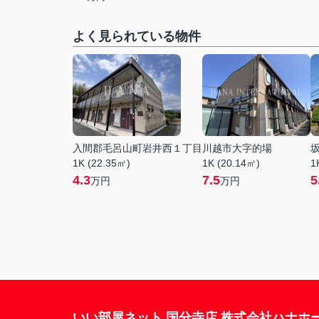
よく見られている物件
入間郡毛呂山町岩井西１丁目
川越市大字的場
1K (22.35㎡)
1K (20.14㎡)
1
4.3
7.5
5
万円
万円
いい部屋ネット 国分寺店 株式会社ハナホ