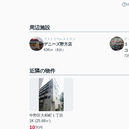
周辺施設
ファミリーレストラン
デ
デニーズ野方店
１
636ｍ（8分）
コ
7
近隣の物件
中野区大和町１丁目
1K (25.68㎡)
10
万円