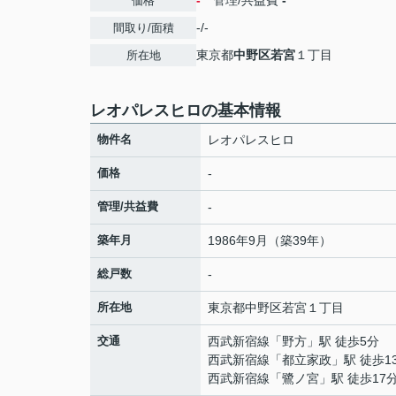
-
管理/共益費
-
価格
-/-
間取り/面積
東京都
中野区
若宮
１丁目
所在地
レオパレスヒロの基本情報
物件名
レオパレスヒロ
価格
-
管理/共益費
-
築年月
1986年9月（築39年）
総戸数
-
所在地
東京都
中野区
若宮
１丁目
交通
西武新宿線
「
野方
」駅 徒歩5分
西武新宿線
「
都立家政
」駅 徒歩1
西武新宿線
「
鷺ノ宮
」駅 徒歩17