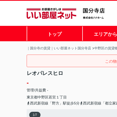
トップ
エリアか
｜国分寺の賃貸｜いい部屋ネット国分寺店
中野区の賃貸
この物
レオパレスヒロ
-
管理/共益費 -
東京都
中野区
若宮
１丁目
西武新宿線「野方」駅徒歩5分
西武新宿線「都立家
1
/
7