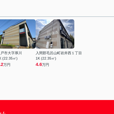
坂戸市大字厚川
入間郡毛呂山町岩井西１丁目
K (22.35㎡)
1K (22.35㎡)
.2
4.6
万円
万円
ーム