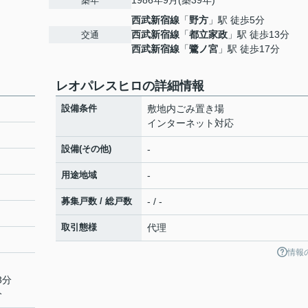
1986年9月(築39年)
築年
西武新宿線
「
野方
」駅 徒歩5分
西武新宿線
「
都立家政
」駅 徒歩13分
交通
西武新宿線
「
鷺ノ宮
」駅 徒歩17分
レオパレスヒロの詳細情報
設備条件
敷地内ごみ置き場
インターネット対応
設備(その他)
-
用途地域
-
募集戸数 / 総戸数
- / -
取引態様
代理
情報
3分
分