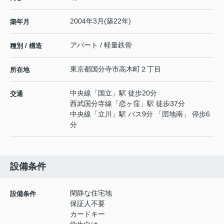
2004年3月(築22年)
築年月
アパート / 軽量鉄骨
種別 / 構造
東京都
国分寺市
高木町
２丁目
所在地
中央線
「
国立
」駅 徒歩20分
交通
西武国分寺線
「
恋ヶ窪
」駅 徒歩37分
中央線
「
立川
」駅 バス9分 「団地南」 停歩6
分
設備条件
閑静な住宅地
設備条件
保証人不要
カードキー