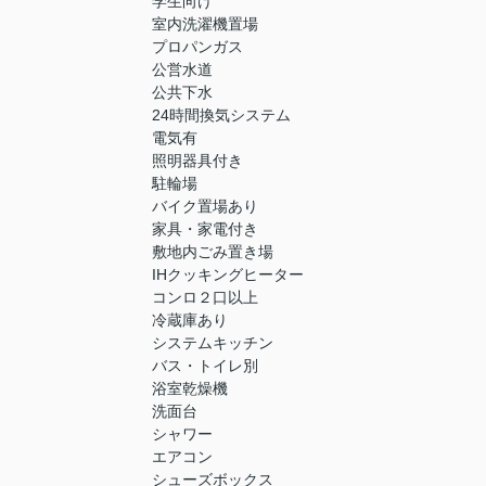
学生向け
室内洗濯機置場
プロパンガス
公営水道
公共下水
24時間換気システム
電気有
照明器具付き
駐輪場
バイク置場あり
家具・家電付き
敷地内ごみ置き場
IHクッキングヒーター
コンロ２口以上
冷蔵庫あり
システムキッチン
バス・トイレ別
浴室乾燥機
洗面台
シャワー
エアコン
シューズボックス