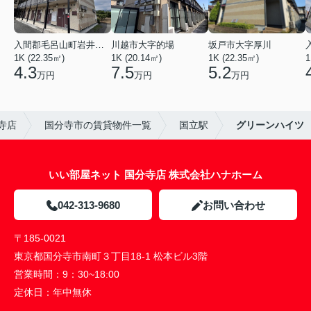
入間郡毛呂山町岩井西１丁目
川越市大字的場
坂戸市大字厚川
1K (22.35㎡)
1K (20.14㎡)
1K (22.35㎡)
1
4.3
7.5
5.2
万円
万円
万円
寺店
国分寺市の賃貸物件一覧
国立駅
グリーンハイツ
いい部屋ネット 国分寺店 株式会社ハナホーム
042-313-9680
お問い合わせ
〒185-0021
東京都国分寺市南町３丁目18-1 松本ビル3階
営業時間：
9：30~18:00
定休日：
年中無休