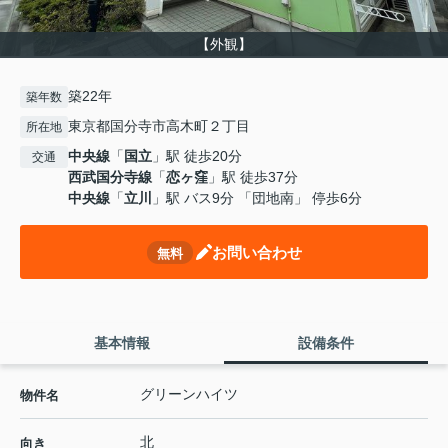
【外観】
築22年
築年数
東京都国分寺市高木町２丁目
所在地
中央線
「
国立
」駅 徒歩20分
交通
西武国分寺線
「
恋ヶ窪
」駅 徒歩37分
中央線
「
立川
」駅 バス9分 「団地南」 停歩6分
お問い合わせ
無料
基本情報
設備条件
グリーンハイツ
物件名
北
向き