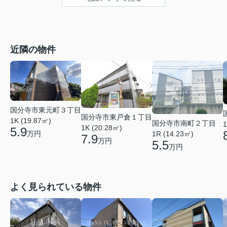
近隣の物件
国分寺市東元町３丁目
国分寺市東戸倉１丁目
1K (19.87㎡)
国分寺市南町２丁目
1
1K (20.28㎡)
5.9
万円
1R (14.23㎡)
7.9
万円
5.5
万円
よく見られている物件