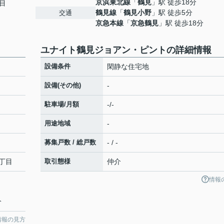
京浜東北線
「
鶴見
」駅 徒歩18分
目
鶴見線
「
鶴見小野
」駅 徒歩5分
交通
京急本線
「
京急鶴見
」駅 徒歩18分
ユナイト鶴見ジョアン・ピントの詳細情報
設備条件
閑静な住宅地
設備(その他)
-
駐車場/月額
-/-
用途地域
-
募集戸数 / 総戸数
- / -
丁目
取引態様
仲介
情報
分
情報の見方