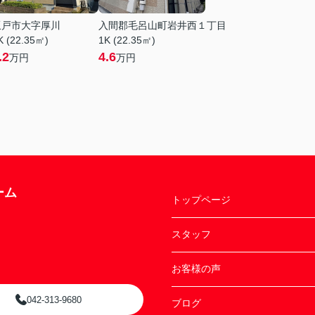
坂戸市大字厚川
入間郡毛呂山町岩井西１丁目
K (22.35㎡)
1K (22.35㎡)
.2
4.6
万円
万円
ーム
トップページ
スタッフ
お客様の声
042-313-9680
ブログ