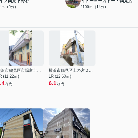
イフ鶴見下野谷
イトーヨーカドー・鶴見店
51ｍ（9分）
1100ｍ（14分）
横浜市鶴見区市場富士見町
横浜市鶴見区上の宮２丁目
R (11.22㎡)
1R (12.60㎡)
.4
6.1
万円
万円