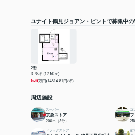
ユナイト鶴見ジョアン・ピントで募集中の
2階
3.78坪 (12.50㎡)
5.6
万円(14814.81円/坪)
周辺施設
スーパー
コ
京急ストア
フ
200ｍ（3分）
2
ドラッグストア
家