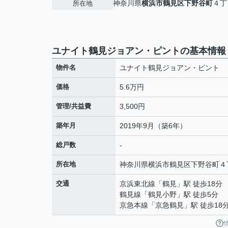
神奈川県
横浜市鶴見区
下野谷町
４丁
所在地
ユナイト鶴見ジョアン・ピントの基本情報
物件名
ユナイト鶴見ジョアン・ピント
価格
5.6万円
管理/共益費
3,500円
築年月
2019年9月（築6年）
総戸数
-
所在地
神奈川県
横浜市鶴見区
下野谷町
４
交通
京浜東北線
「
鶴見
」駅 徒歩18分
鶴見線
「
鶴見小野
」駅 徒歩5分
京急本線
「
京急鶴見
」駅 徒歩18