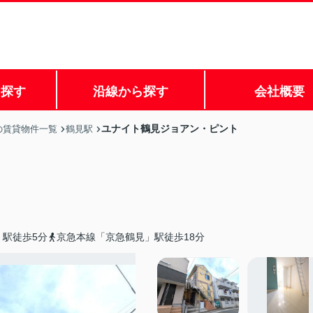
ら探す
沿線から探す
会社概要
ユナイト鶴見ジョアン・ピント
の賃貸物件一覧
鶴見駅
」駅徒歩5分
京急本線「京急鶴見」駅徒歩18分