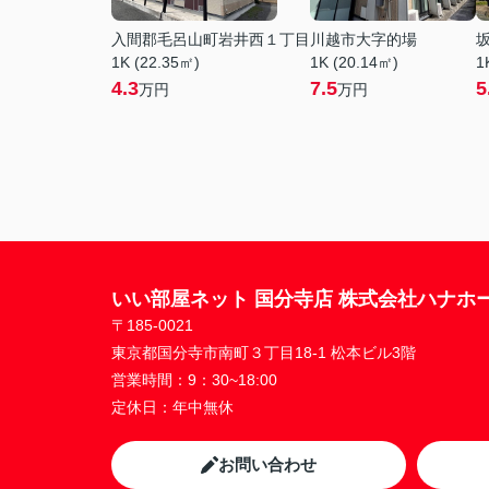
入間郡毛呂山町岩井西１丁目
川越市大字的場
1K (22.35㎡)
1K (20.14㎡)
1
4.3
7.5
5
万円
万円
いい部屋ネット 国分寺店 株式会社ハナホ
〒185-0021
東京都国分寺市南町３丁目18-1 松本ビル3階
営業時間：
9：30~18:00
定休日：
年中無休
お問い合わせ