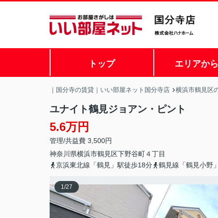
トップ
エリアか
｜国分寺の賃貸｜いい部屋ネット国分寺店
横浜市鶴見区
ユナイト鶴見ジョアン・ピント
5.6万円
管理/共益費 3,500円
神奈川県
横浜市鶴見区
下野谷町
４丁目
京浜東北線「鶴見」駅徒歩18分
鶴見線「鶴見小野
1
/
27