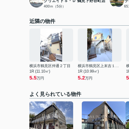
クリエイトＳ・Ｄ 鶴見下野谷町店
ラ
400ｍ（5分）
6
近隣の物件
横浜市鶴見区仲通２丁目
横浜市鶴見区上末吉１丁目
1R (11.10㎡)
1R (10.99㎡)
1
5.5
5.2
5
万円
万円
よく見られている物件