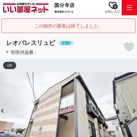
0
お気に入り
この物件の募集は終了しました。
レオパレスリュビ
空室0
-
管理/共益費 -
1
/
6