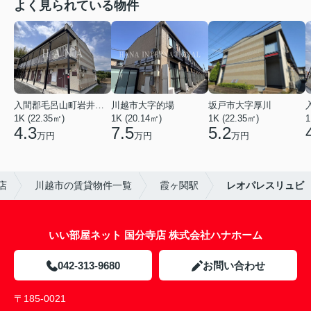
よく見られている物件
入間郡毛呂山町岩井西１丁目
川越市大字的場
坂戸市大字厚川
1K (22.35㎡)
1K (20.14㎡)
1K (22.35㎡)
1
4.3
7.5
5.2
万円
万円
万円
店
川越市の賃貸物件一覧
霞ヶ関駅
レオパレスリュビ
いい部屋ネット 国分寺店 株式会社ハナホーム
042-313-9680
お問い合わせ
〒185-0021