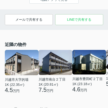
メールで共有する
LINEで共有する
近隣の物件
1
川越市豊田町２丁目
川越市南台２丁目
川越市大字的場
1K (23.18㎡)
1K (20.81㎡)
1K (22.35㎡)
4.6
7.5
4.5
万円
万円
万円