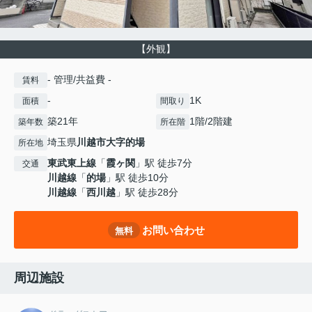
【外観】
- 管理/共益費 -
賃料
-
1K
面積
間取り
築21年
1階/2階建
築年数
所在階
埼玉県
川越市
大字的場
所在地
東武東上線
「
霞ヶ関
」駅 徒歩7分
交通
川越線
「
的場
」駅 徒歩10分
川越線
「
西川越
」駅 徒歩28分
お問い合わせ
無料
周辺施設