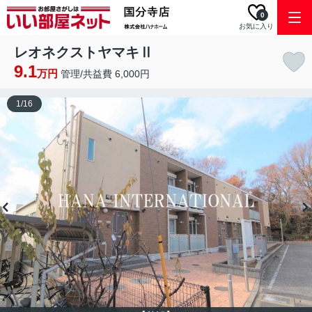
0
お気に入り
レオネクストヤマキⅡ
9.1
万円
管理/共益費 6,000円
1
/
16