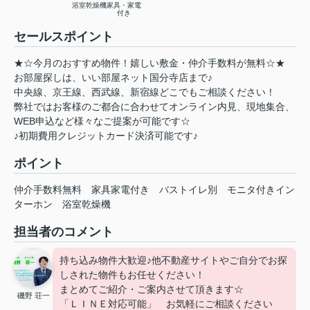
浴室乾燥機
家具・家電
付き
セールスポイント
★☆今月のおすすめ物件！嬉しい敷金・仲介手数料が無料☆★
お部屋探しは、いい部屋ネット国分寺店まで♪
中央線、京王線、西武線、新宿線どこでもご相談ください！
弊社ではお客様のご都合に合わせてオンライン内見、現地集合、
WEB申込など様々なご提案が可能です☆
♪初期費用クレジットカード決済可能です♪
ポイント
仲介手数料無料
家具家電付き
バストイレ別
モニタ付きイン
ターホン
浴室乾燥機
担当者のコメント
持ち込み物件大歓迎♪他不動産サイトやご自分でお探
しされた物件もお任せください！
まとめてご紹介・ご案内させて頂きます☆
磯野 荘一
「ＬＩＮＥ対応可能」 お気軽にご相談ください