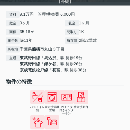
【外観】
9.1万円 管理/共益費 6,000円
賃料
0ヶ月
1ヶ月
敷金
礼金
35.16㎡
1K
面積
間取り
築11年
2階/2階建
築年数
所在階
千葉県
船橋市
丸山
３丁目
所在地
東武野田線
「
馬込沢
」駅 徒歩19分
交通
東武野田線
「
鎌ケ谷
」駅 徒歩26分
京成電鉄松戸線
「
初富
」駅 徒歩38分
物件の特徴
バストイレ
室内洗濯機
TVモニタ
独立洗面台
別
置場
付きインタ
ーホン