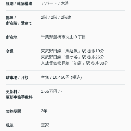
アパート / 木造
種別 / 建物構造
2階 / 2階 / 2階建
部屋 /
所在階 / 階建て
千葉県
船橋市
丸山
３丁目
所在地
東武野田線
「
馬込沢
」駅 徒歩19分
交通
東武野田線
「
鎌ケ谷
」駅 徒歩26分
京成電鉄松戸線
「
初富
」駅 徒歩38分
空無 / 10,450円 (税込)
駐車場 / 月額
1.65万円 / -
更新料 /
更新事務手数料
2年
契約期間
空家
現況