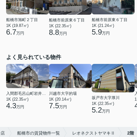
船橋市前原東６丁目
船橋市旭町２丁目
船橋市前原東６丁目
1K (21.24㎡)
1K (19.87㎡)
1K (22.35㎡)
5.9
6.7
8.8
万円
万円
万円
よく見られている物件
入間郡毛呂山町岩井西１丁目
川越市大字的場
坂戸市大字厚川
1K (22.35㎡)
1K (20.14㎡)
1
1K (22.35㎡)
4.3
7.5
万円
万円
5.2
万円
寺店
船橋市の賃貸物件一覧
レオネクストヤマキⅡ
2階