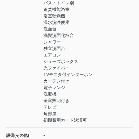
バス・トイレ別
追焚機能浴室
浴室乾燥機
温水洗浄便座
洗面台
洗髪洗面化粧台
シャワー
独立洗面台
エアコン
シューズボックス
光ファイバー
TVモニタ付インターホン
カーテン付き
電子レンジ
洗濯機
全室照明付き
テレビ
角部屋
初期費用カード決済可
-
設備(その他)