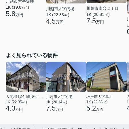
川越市大字笠幡
1K (19.87㎡)
川越市南台２丁目
川越市大字的場
5.8
1K (20.81㎡)
万円
1K (22.35㎡)
7.5
4.5
万円
万円
1
よく見られている物件
入間郡毛呂山町岩井西１丁目
川越市大字的場
坂戸市大字厚川
1K (22.35㎡)
1K (20.14㎡)
1K (22.35㎡)
1
4.3
7.5
5.2
万円
万円
万円