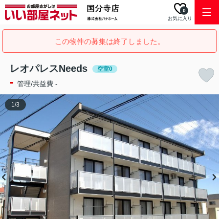
0
お気に入り
この物件の募集は終了しました。
レオパレスNeeds
空室0
-
管理/共益費 -
1
/
3