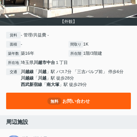
【外観】
- 管理/共益費 -
賃料
-
1K
面積
間取り
築16年
1階/3階建
築年数
所在階
埼玉県
川越市
中台
１丁目
所在地
川越線
「
川越
」駅 バス7分 「三吉バルブ前」 停歩6分
交通
川越線
「
川越
」駅 徒歩28分
西武新宿線
「
南大塚
」駅 徒歩29分
お問い合わせ
無料
周辺施設