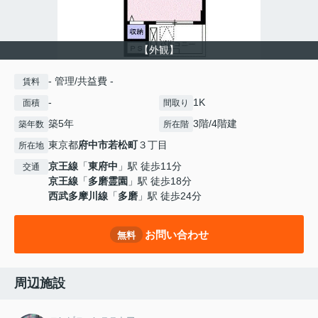
【外観】
- 管理/共益費 -
賃料
-
1K
面積
間取り
築5年
3階/4階建
築年数
所在階
東京都
府中市
若松町
３丁目
所在地
京王線
「
東府中
」駅 徒歩11分
交通
京王線
「
多磨霊園
」駅 徒歩18分
西武多摩川線
「
多磨
」駅 徒歩24分
お問い合わせ
無料
周辺施設