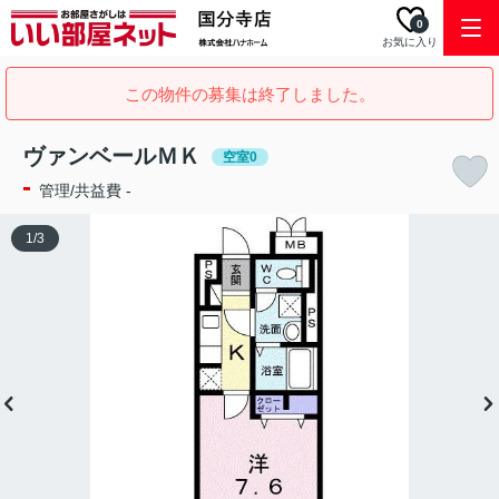
0
お気に入り
この物件の募集は終了しました。
ヴァンベールＭＫ
空室0
-
管理/共益費 -
1
/
3