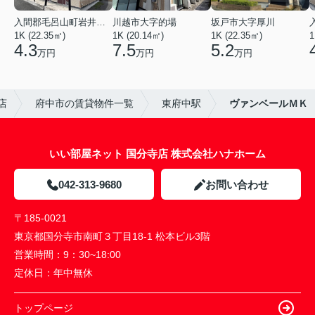
入間郡毛呂山町岩井西１丁目
川越市大字的場
坂戸市大字厚川
1K (22.35㎡)
1K (20.14㎡)
1K (22.35㎡)
1
4.3
7.5
5.2
万円
万円
万円
店
府中市の賃貸物件一覧
東府中駅
ヴァンベールＭＫ
いい部屋ネット 国分寺店 株式会社ハナホーム
042-313-9680
お問い合わせ
〒185-0021
東京都国分寺市南町３丁目18-1 松本ビル3階
営業時間：
9：30~18:00
定休日：
年中無休
トップページ