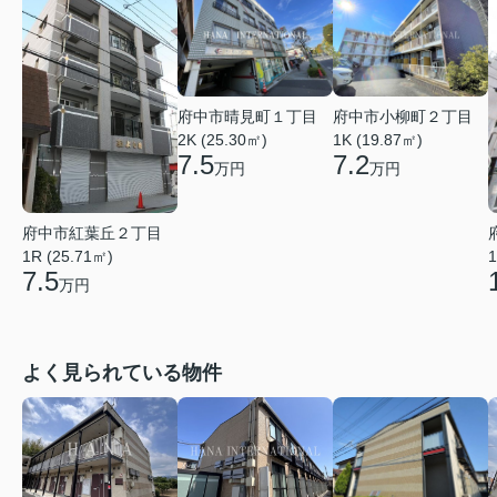
府中市晴見町１丁目
府中市小柳町２丁目
2K (25.30㎡)
1K (19.87㎡)
7.5
7.2
万円
万円
府中市紅葉丘２丁目
1
1R (25.71㎡)
7.5
万円
よく見られている物件